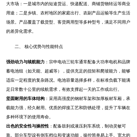
大市场：一是城市内的短途货运、快递配送、商铺货物转运等商业
用途；二是乡镇、农村地区的家庭出行、农副产品运输等生产生活
场景。产品覆盖了载货型、客货两用型等多种型号，满足不同用户
的差异化需求。
二、 核心优势与性能特点
强劲动力与续航能力
：宗申电动三轮车通常配备大功率电机和品牌
蓄电池组（如天能、超威等），提供充足的扭矩和爬坡能力，能够
适应一定程度的复杂路况。电池容量选择多样，在标准负载下能满
足日常数十公里的续航需求，有效支撑起一天的工作或出行。
坚固耐用的车体结构
：采用高强度的钢材车架和加厚板材车厢，承
载能力强，经久耐用。优质的焊接工艺和防锈处理，提升了车辆在
多种环境下的使用寿命。
出色的安全性与操控性
：配备鼓刹或液压刹车系统，制动灵敏可
靠。部分车型设有倒车档位和变速功能，操控简单易上手。宽大的