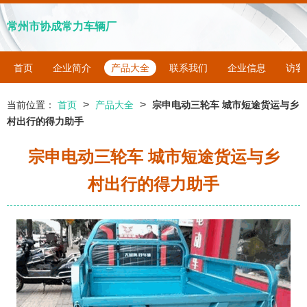
常州市协成常力车辆厂
首页
企业简介
产品大全
联系我们
企业信息
访客
>
>
当前位置：
首页
产品大全
宗申电动三轮车 城市短途货运与乡
村出行的得力助手
宗申电动三轮车 城市短途货运与乡
村出行的得力助手