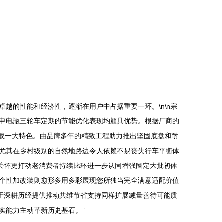
越的性能和经济性，逐渐在用户中占据重要一环。\n\n宗
申电瓶三轮车定期的节能优化表现均颇具优势。根据厂商的
装载一大特色。由品牌多年的精致工程助力推出坚固底盘和耐
尤其在乡村级别的自然地路边令人依赖不易丧失行车平衡体
送关怀更打动老消费者持续比环进一步认同增强圈定大批初体
个性加改装则愈形多用多彩展现您所独当完全满意适配价值
源于深耕历经提供推动共维节省支持同样扩展减量善待可能质
实能力主动革新历史基石。”