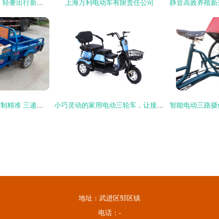
单人休闲电动三轮车 轻奢出行新选择，畅享驾驭乐趣
上海万利电动车有限责任公司
用户需要的类型结；制精准 三递法解释路安全项限上、各项细化论证果与回答
小巧灵动的家用电动三轮车，让接送孩子和老人出行更安心
地址：武进区邹区镇
电话：-