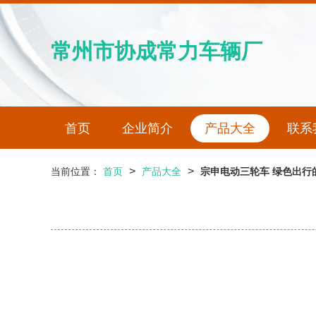
常州市协成常力车辆厂
首页
企业简介
产品大全
联系
>
>
当前位置：
首页
产品大全
宗申电动三轮车 绿色出行