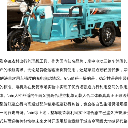
及乡镇农村出行的理想工具。作为国内知名品牌，宗申电动三轮车凭借其卓
户的续航需求。无论是货物运输重负荷使用，还是家庭通勤轻度代步，宗
解决单次用车强度的充电焦虑情况。\n\n值得一提的是，稳定性是宗申
的标准。电机则在反复市场实验中实现了优秀增强通力行利用空间的作用
体。\n\n人性舒适的全面又提高合理控制单元载人合二体验真真正正致
见偏好建立得向高通过配件稳定搭建获得购首，也会按自己生活灵活规模
一同行走自研。\n\n综上述，整车轮皆著利民实业结合态主已盛久声誉
式从而迎接美好快捷未来之时开应用新曲章继于城市乡两级大地掀起代路