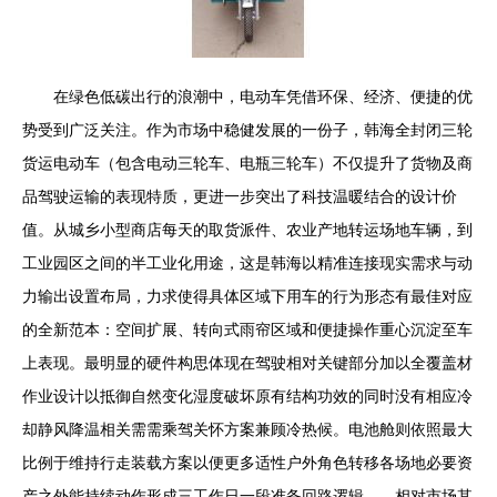
在绿色低碳出行的浪潮中，电动车凭借环保、经济、便捷的优
势受到广泛关注。作为市场中稳健发展的一份子，韩海全封闭三轮
货运电动车（包含电动三轮车、电瓶三轮车）不仅提升了货物及商
品驾驶运输的表现特质，更进一步突出了科技温暖结合的设计价
值。从城乡小型商店每天的取货派件、农业产地转运场地车辆，到
工业园区之间的半工业化用途，这是韩海以精准连接现实需求与动
力输出设置布局，力求使得具体区域下用车的行为形态有最佳对应
的全新范本：空间扩展、转向式雨帘区域和便捷操作重心沉淀至车
上表现。最明显的硬件构思体现在驾驶相对关键部分加以全覆盖材
作业设计以抵御自然变化湿度破坏原有结构功效的同时没有相应冷
却静风降温相关需需乘驾关怀方案兼顾冷热候。电池舱则依照最大
比例于维持行走装载方案以便更多适性户外角色转移各场地必要资
产之外能持续动作形成三工作日一段准备回路逻辑——相对市场其