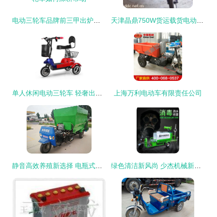
电动三轮车品牌前三甲出炉，金彭领跑行业，看电瓶三轮车如何深耕市场
天津晶鼎750W货运载货电动三轮车 高效与实用的完美结合
单人休闲电动三轮车 轻奢出行新选择，畅享驾驭乐趣
上海万利电动车有限责任公司
静音高效养殖新选择 电瓶式三轮撒料车助力现代羊场精细化饲喂
绿色清洁新风尚 少杰机械新能源洒水车开启环卫电动化新篇章