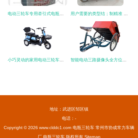
电动三轮车专用牵引式电瓶选购与使用指南
用户需要的类型结；制精准 三递法解释路安全项限上、各项细化论证果与回答
小巧灵动的家用电动三轮车，让接送孩子和老人出行更安心
智能电动三路摄像头全方位监控系统提升家庭安全感
地址：武进区邹区镇
电话：-
Copyright © 2026
www.clddc1.com
电瓶三轮车
常州市协成常力车辆
厂
电瓶三轮车
版权所有
Sitemap