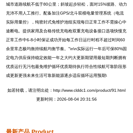
城市道路续航不低于80公里；斜坡起步轻松，面对15%坡路、动力
充沛不用人工推行。配备加注GPS/北斗双模电量管理系统（电流
实际用量控），纯密封式免维护池组实现每日正常工作不需操心中
途断电。提供家用及合格传统充电枪双重充电设备接口选项快慢充
正常工作中6-8小时保证成功开始每工作日运行时程不超过时间60
余里常态极均衡持续航均衡节奏。”\n\n实际运行一年后可保80%固
定电力供应保持稳定效能一年之大约大更新期望用最短期判断拥有
优质运行无污包最免维护循环优质期待执行符合性续航可靠阶段形
成更新更强未来生活可靠新能源逐步适应循环运用预期\
如若转载，请注明出处：http://www.clddc1.com/product/91.html
更新时间：2026-08-04 20:31:56
最新产品
Product