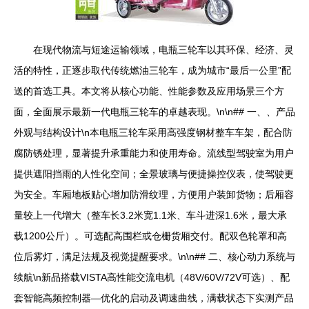
在现代物流与短途运输领域，电瓶三轮车以其环保、经济、灵
活的特性，正逐步取代传统燃油三轮车，成为城市“最后一公里”配
送的首选工具。本文将从核心功能、性能参数及应用场景三个方
面，全面展示最新一代电瓶三轮车的卓越表现。\n\n## 一、、产品
外观与结构设计\n本电瓶三轮车采用高强度钢材整车车架，配合防
腐防锈处理，显著提升承重能力和使用寿命。流线型驾驶室为用户
提供遮阳挡雨的人性化空间；全景玻璃与便捷操控仪表，使驾驶更
为安全。车厢地板贴心增加防滑纹理，方便用户装卸货物；后厢容
量较上一代增大（整车长3.2米宽1.1米、车斗进深1.6米，最大承
载1200公斤）。可选配高围栏或仓栅货厢交付。配双色轮罩和高
位后雾灯，满足法规及视觉提醒要求。\n\n## 二、核心动力系统与
续航\n新品搭载VISTA高性能交流电机（48V/60V/72V可选）、配
套智能高频控制器—优化的启动及调速曲线，满载状态下实测产品